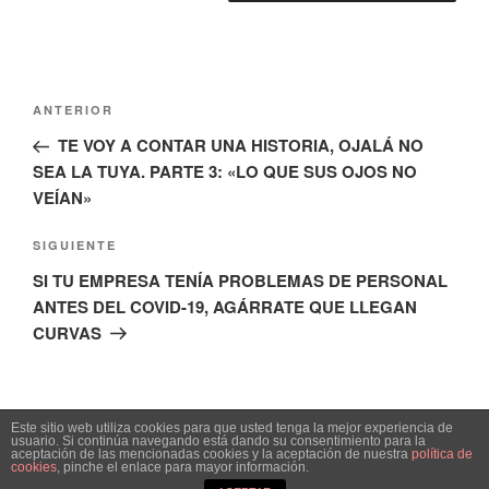
Navegación
Entrada
ANTERIOR
de
anterior:
TE VOY A CONTAR UNA HISTORIA, OJALÁ NO
entradas
SEA LA TUYA. PARTE 3: «LO QUE SUS OJOS NO
VEÍAN»
Siguiente
SIGUIENTE
entrada
SI TU EMPRESA TENÍA PROBLEMAS DE PERSONAL
ANTES DEL COVID-19, AGÁRRATE QUE LLEGAN
CURVAS
Este sitio web utiliza cookies para que usted tenga la mejor experiencia de
usuario. Si continúa navegando está dando su consentimiento para la
aceptación de las mencionadas cookies y la aceptación de nuestra
política de
Funciona gracias a WordPress
cookies
, pinche el enlace para mayor información.