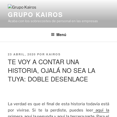
Saltar
al
GRUPO KAIROS
contenido
Acaba con los sobrecostes de personal en las empresas
Menú
PUBLICADO
23 ABRIL, 2020
POR
KAIROS
EL
TE VOY A CONTAR UNA
HISTORIA, OJALÁ NO SEA LA
TUYA: DOBLE DESENLACE
La verdad es que el final de esta historia todavía está
por vivirse. Si te la perdiste, puedes leer
aquí la
primera
,
aquí la segunda
y
aquí la tercera parte
. Para el