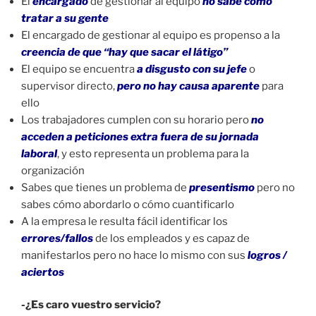
El
encargado
de gestionar al equipo
no sabe cómo
tratar a su gente
El encargado de gestionar al equipo es propenso a la
creencia de que “hay que sacar el látigo”
El equipo se encuentra
a disgusto con su jefe
o
supervisor directo,
pero no hay causa aparente
para
ello
Los trabajadores cumplen con su horario pero
no
acceden a peticiones extra fuera de su jornada
laboral
, y esto representa un problema para la
organización
Sabes que tienes un problema de
presentismo
pero no
sabes cómo abordarlo o cómo cuantificarlo
A la empresa le resulta fácil identificar los
errores/fallos
de los empleados y es capaz de
manifestarlos pero no hace lo mismo con sus
logros /
aciertos
-¿Es caro vuestro servicio?