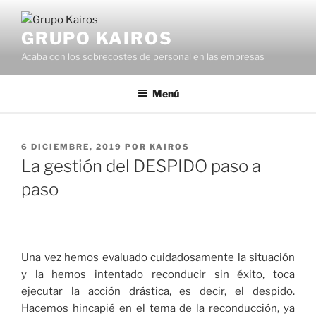
Saltar
al
GRUPO KAIROS
contenido
Acaba con los sobrecostes de personal en las empresas
Menú
PUBLICADO
6 DICIEMBRE, 2019
POR
KAIROS
EL
La gestión del DESPIDO paso a
paso
Una vez hemos evaluado cuidadosamente la situación
y la hemos intentado reconducir sin éxito, toca
ejecutar la acción drástica, es decir, el despido.
Hacemos hincapié en el tema de la reconducción, ya