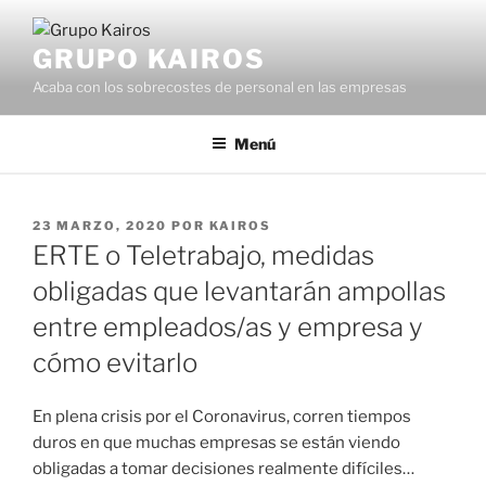
Saltar
al
GRUPO KAIROS
contenido
Acaba con los sobrecostes de personal en las empresas
Menú
PUBLICADO
23 MARZO, 2020
POR
KAIROS
EL
ERTE o Teletrabajo, medidas
obligadas que levantarán ampollas
entre empleados/as y empresa y
cómo evitarlo
En plena crisis por el Coronavirus, corren tiempos
duros en que muchas empresas se están viendo
obligadas a tomar decisiones realmente difíciles…