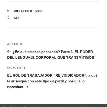
CATEGORÍAS
UNCATEGORIZED
ETIQUETAS
ALT
Navegación
Entrada
ANTERIOR
de
anterior:
¿En qué estabas pensando? Parte 3. EL PODER
entradas
DEL LENGUAJE CORPORAL QUE TRANSMITIMOS
Siguiente
SIGUIENTE
entrada
EL ROL DE TRABAJADOR “REIVINDICADOR”: a qué
te arriesgas con este tipo de perfil y por qué lo
necesitas