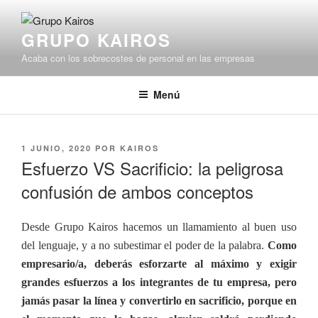
Saltar
al
GRUPO KAIROS
contenido
Acaba con los sobrecostes de personal en las empresas
Menú
PUBLICADO
1 JUNIO, 2020
POR
KAIROS
EL
Esfuerzo VS Sacrificio: la peligrosa
confusión de ambos conceptos
Desde Grupo Kairos hacemos un llamamiento al buen uso
del lenguaje, y a no subestimar el poder de la palabra.
Como
empresario/a, deberás esforzarte al máximo y exigir
grandes esfuerzos a los integrantes de tu empresa, pero
jamás pasar la línea y convertirlo en sacrificio, porque en