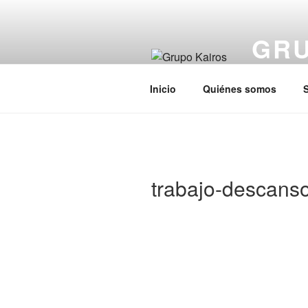
Saltar
al
GRU
contenido
Acaba con 
Inicio
Quiénes somos
S
trabajo-descans