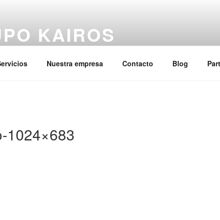
PO KAIROS
los sobrecostes de personal en las empresas
ervicios
Nuestra empresa
Contacto
Blog
Par
o-1024×683