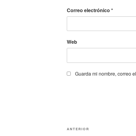
Correo electrónico
*
Web
Guarda mi nombre, correo el
Navegación
Entrada
ANTERIOR