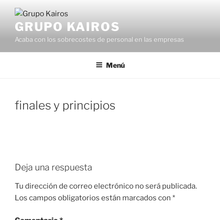
Saltar
al
GRUPO KAIROS
contenido
Acaba con los sobrecostes de personal en las empresas
Menú
finales y principios
Deja una respuesta
Tu dirección de correo electrónico no será publicada.
Los campos obligatorios están marcados con
*