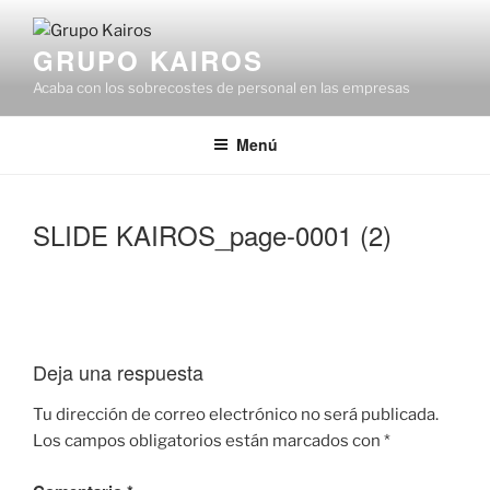
Saltar
al
GRUPO KAIROS
contenido
Acaba con los sobrecostes de personal en las empresas
Menú
SLIDE KAIROS_page-0001 (2)
Deja una respuesta
Tu dirección de correo electrónico no será publicada.
Los campos obligatorios están marcados con
*