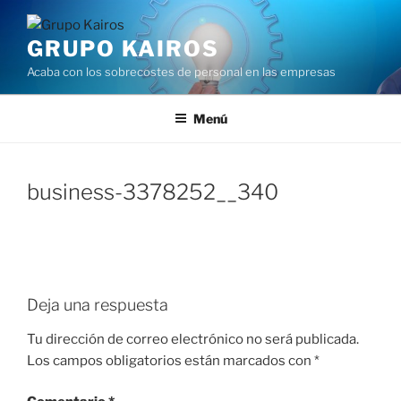
Saltar
al
GRUPO KAIROS
contenido
Acaba con los sobrecostes de personal en las empresas
Menú
business-3378252__340
Deja una respuesta
Tu dirección de correo electrónico no será publicada.
Los campos obligatorios están marcados con
*