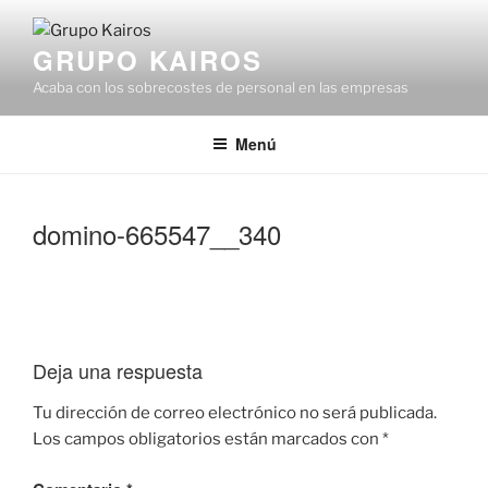
Saltar
al
GRUPO KAIROS
contenido
Acaba con los sobrecostes de personal en las empresas
Menú
domino-665547__340
Deja una respuesta
Tu dirección de correo electrónico no será publicada.
Los campos obligatorios están marcados con
*