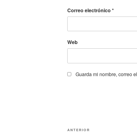
Correo electrónico
*
Web
Guarda mi nombre, correo el
Navegación
Entrada
ANTERIOR