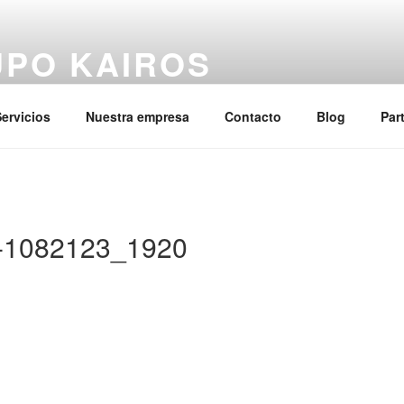
PO KAIROS
los sobrecostes de personal en las empresas
ervicios
Nuestra empresa
Contacto
Blog
Par
-1082123_1920