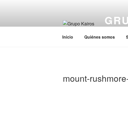
Saltar
al
GRU
contenido
Acaba con 
Inicio
Quiénes somos
S
mount-rushmore