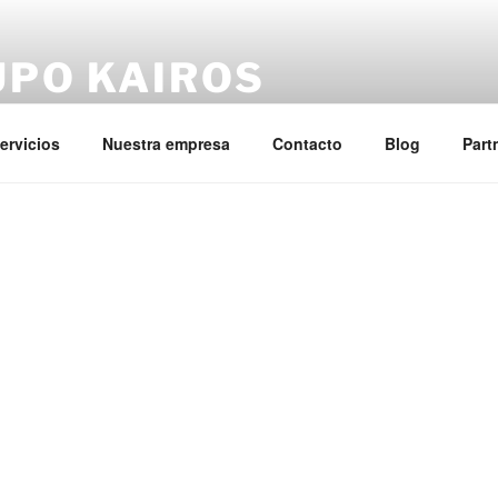
UPO KAIROS
los sobrecostes de personal en las empresas
ervicios
Nuestra empresa
Contacto
Blog
Part