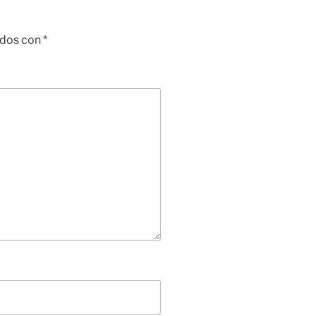
ados con
*