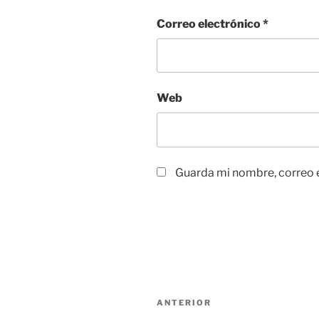
Correo electrónico
*
Web
Guarda mi nombre, correo e
Navegación
Entrada
ANTERIOR