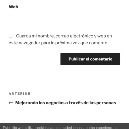
Web
Guarda mi nombre, correo electrónico y web en
este navegador para la próxima vez que comente.
Navegación
Entrada
ANTERIOR
de
anterior:
Mejorando los negocios a través de las personas
entradas
Este sitio web utiliza cookies para que usted tenga la mejor experiencia de