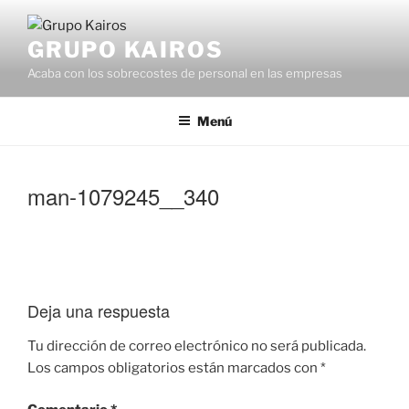
Saltar
al
GRUPO KAIROS
contenido
Acaba con los sobrecostes de personal en las empresas
Menú
man-1079245__340
Deja una respuesta
Tu dirección de correo electrónico no será publicada.
Los campos obligatorios están marcados con
*