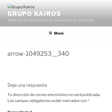
Saltar
al
GRUPO KAIROS
contenido
Acaba con los sobrecostes de personal en las empresas
Menú
arrow-1049253__340
Deja una respuesta
Tu dirección de correo electrónico no será publicada.
Los campos obligatorios están marcados con
*