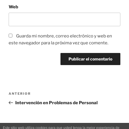
Web
Guarda mi nombre, correo electrónico y web en
este navegador para la próxima vez que comente.
Navegación
Entrada
ANTERIOR
de
anterior:
Intervención en Problemas de Personal
entradas
Este sitio web utiliza cookies para que usted tenga la mejor experiencia de