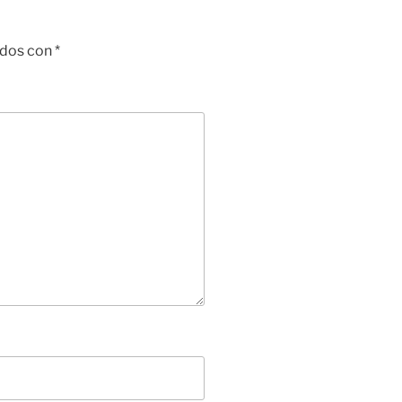
ados con
*