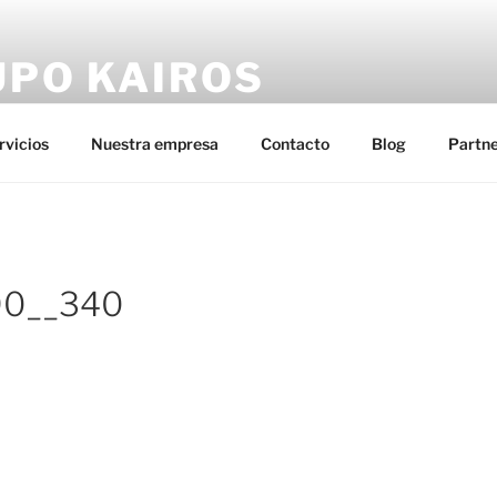
UPO KAIROS
los sobrecostes de personal en las empresas
rvicios
Nuestra empresa
Contacto
Blog
Partne
90__340