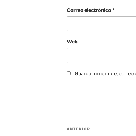
Correo electrónico
*
Web
Guarda mi nombre, correo e
Navegación
Entrada
ANTERIOR