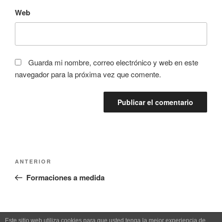
Web
Guarda mi nombre, correo electrónico y web en este
navegador para la próxima vez que comente.
Navegación
Entrada
ANTERIOR
de
anterior:
Formaciones a medida
entradas
Este sitio web utiliza cookies para que usted tenga la mejor experiencia de