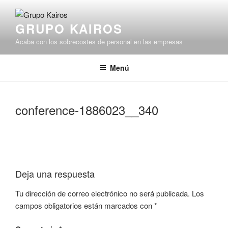
Saltar
al
GRUPO KAIROS
contenido
Acaba con los sobrecostes de personal en las empresas
Menú
conference-1886023__340
Deja una respuesta
Tu dirección de correo electrónico no será publicada.
Los
campos obligatorios están marcados con
*