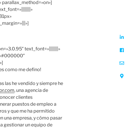
f» parallax_method=»on»]
_font=»||||||||»
»31px»
margin=»|||»]
=»3.0.95″ text_font=»||||||||»
r=»#000000″
»]
 es como me defino!
as las he vendido y siempre he
or.com
, una agencia de
onocer clientes
enerar puestos de empleo a
ros y que me ha permitido
 en una empresa, y cómo pasar
a gestionar un equipo de