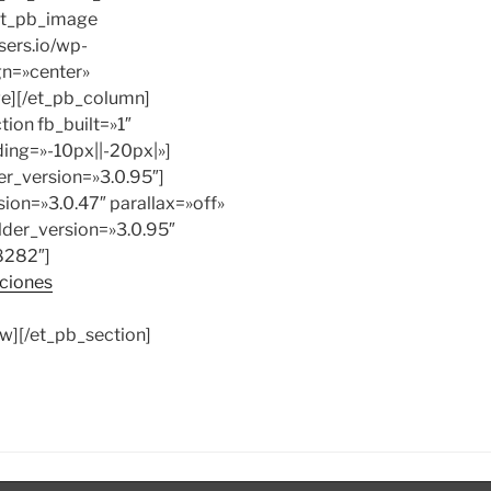
[et_pb_image
users.io/wp-
gn=»center»
ge][/et_pb_column]
ion fb_built=»1″
ing=»-10px||-20px|»]
er_version=»3.0.95″]
ion=»3.0.47″ parallax=»off»
lder_version=»3.0.95″
28282″]
iciones
w][/et_pb_section]