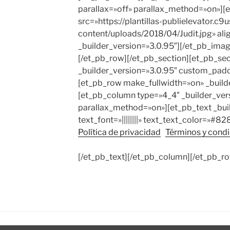
parallax=»off» parallax_method=»on»]
src=»https://plantillas-publielevator.c9
content/uploads/2018/04/Judit.jpg» ali
_builder_version=»3.0.95″][/et_pb_ima
[/et_pb_row][/et_pb_section][et_pb_sect
_builder_version=»3.0.95″ custom_padd
[et_pb_row make_fullwidth=»on» _build
[et_pb_column type=»4_4″ _builder_vers
parallax_method=»on»][et_pb_text _bui
text_font=»||||||||» text_text_color=»#8
Política de privacidad
Términos y cond
[/et_pb_text][/et_pb_column][/et_pb_ro