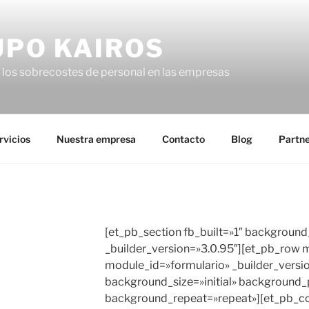
UPO KAIROS
los sobrecostes de personal en las empresas
rvicios
Nuestra empresa
Contacto
Blog
Partne
[et_pb_section fb_built=»1″ background_
_builder_version=»3.0.95″][et_pb_row 
module_id=»formulario» _builder_versi
background_size=»initial» background_p
background_repeat=»repeat»][et_pb_c