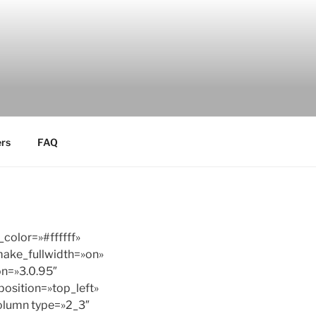
rs
FAQ
color=»#ffffff»
make_fullwidth=»on»
on=»3.0.95″
osition=»top_left»
olumn type=»2_3″