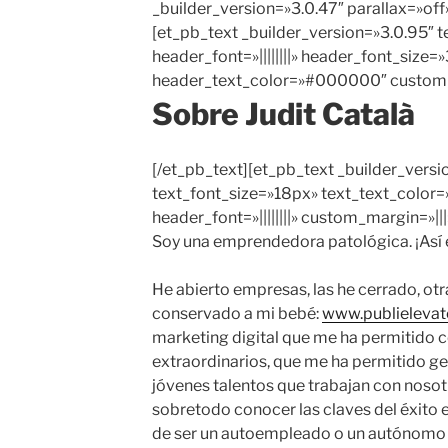
_builder_version=»3.0.47″ parallax=»of
[et_pb_text _builder_version=»3.0.95″ text
header_font=»||||||||» header_font_size=
header_text_color=»#000000″ custom_
Sobre Judit Català
[/et_pb_text][et_pb_text _builder_version
text_font_size=»18px» text_text_colo
header_font=»||||||||» custom_margin=»|||
Soy una emprendedora patológica. ¡Así
He abierto empresas, las he cerrado, otr
conservado a mi bebé:
www.publielevat
marketing digital que me ha permitido c
extraordinarios, que me ha permitido g
jóvenes talentos que trabajan con nosot
sobretodo conocer las claves del éxito
de ser un autoempleado o un autónomo 