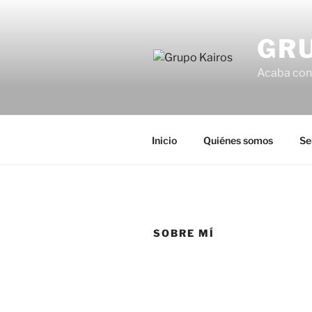
Saltar
al
GR
contenido
Acaba con 
Inicio
Quiénes somos
Se
SOBRE MÍ