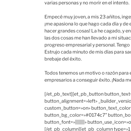
varias personas y no morir en el intento.
Empecé muy joven, a mis 23 añitos, inge
¡me apasiona lo que hago cada día y de e
hacer grandes cosas! La he cagado, y en
las dos cosas me han llevado a mi situac
progreso empresarial y personal. Tengo u
Estrujo cada minuto de mis días para sac
brebaje del éxito.
Todos tenemos un motivo o razón para exi
empresarios a conseguir éxito. ¡Nada me
[/et_pb_text][et_pb_button button_tex
button_alignment=»left» _builder_versi
custom_button=»on» button_text_color=
button_bg_color=»#0174c7″ button_bo
button_font=»||||||||» button_use_icon=»
[/et_pb_column][et_pb_column type=»1_