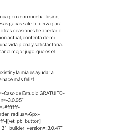
nua pero con mucha ilusión,
sas ganas sale la fuerza para
 otras ocasiones he acertado,
ión actual, contenta de mi
na vida plena y satisfactoria.
ar el mejor jugo, que es el
stir y la mía es ayudar a
 hace más feliz!
t=»Caso de Estudio GRATUITO»
on=»3.0.95″
»#ffffff»
rder_radius=»6px»
off»][/et_pb_button]
3″ _builder_version=»3.0.47″