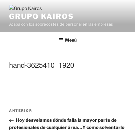
Saltar
al
GRUPO KAIROS
contenido
Acaba con los sobrecostes de personal en las empresas
Menú
hand-3625410_1920
Navegación
Entrada
ANTERIOR
de
anterior:
Hoy desvelamos dónde falla la mayor parte de
entradas
profesionales de cualquier área…Y cómo solventarlo